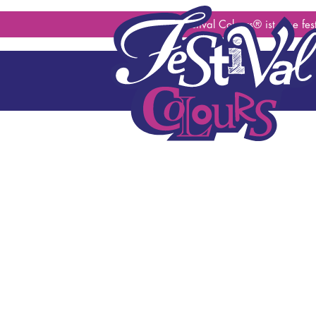
geen content gevonden
© 2026 Festival Colours® ist eine fe