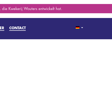
 die Kwekerij Wouters entwickelt hat.
ER
CONTACT