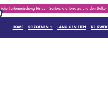
stliche Farbenmischung für den Garten, die Terrasse und den Balkon,
HOME
SEIZOENEN
LANG GENIETEN
DE KWEK
▼
FRÜHES FRÜHJAHR
FRÜHLING
SOMMERFREUDEN
SPÄTSOMMER