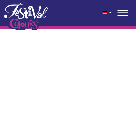
geen content gevonden
© 2026 Festival Colours® ist eine festliche Farbenmischung für
den Garten, die Terrasse und den Balkon, die Kwekerij Wouters
entwickelt hat.