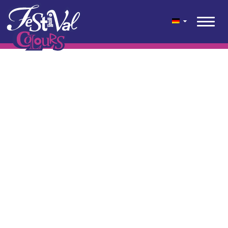
geen content gevonden
© 2026 Festival Colours® ist eine festliche Farbenmischung für
den Garten, die Terrasse und den Balkon, die Kwekerij Wouters
entwickelt hat.