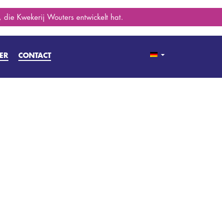
 die Kwekerij Wouters entwickelt hat.
ER
CONTACT