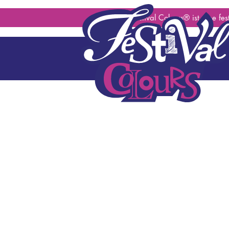
geen content gevonden
© 2026 Festival Colours® ist eine fe