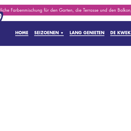
stliche Farbenmischung für den Garten, die Terrasse und den Balkon,
HOME
SEIZOENEN
LANG GENIETEN
DE KWEK
▼
FRÜHES FRÜHJAHR
FRÜHLING
SOMMERFREUDEN
SPÄTSOMMER