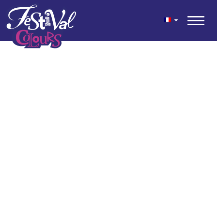
geen content gevonden
© 2026 Festival Colours® est un mélange festif de couleurs pour
jardin et terrasse développé par Kwekerij Wouters.