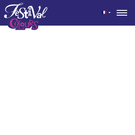
geen content gevonden
© 2026 Festival Colours® est un mélange festif de couleurs pour
jardin et terrasse développé par Kwekerij Wouters.