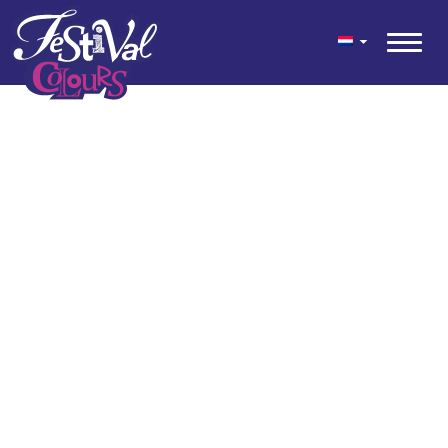
geen content gevonden
© 2026 Festival Colours® is een feestelijke mix van kleuren voor
tuin en terras ontwikkeld door Kwekerij Wouters.