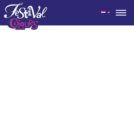
geen content gevonden
© 2026 Festival Colours® is een feestelijke mix van kleuren voor
tuin en terras ontwikkeld door Kwekerij Wouters.