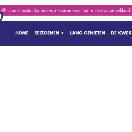
s® is een feestelijke mix van kleuren voor tuin en terras ontwikkeld
HOME
SEIZOENEN
LANG GENIETEN
DE KWEK
▼
PRILLE LENTE
VOORJAAR
ZOMER
NAZOMER