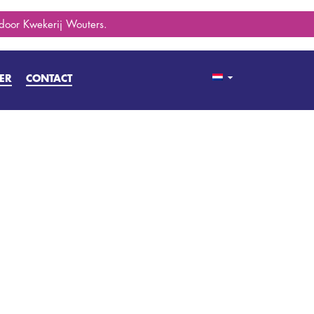
 door Kwekerij Wouters.
ER
CONTACT