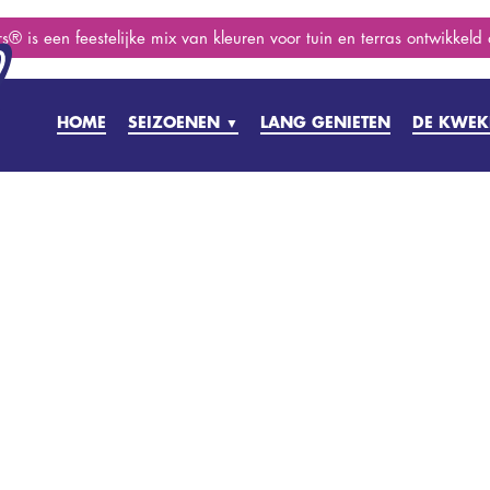
s® is een feestelijke mix van kleuren voor tuin en terras ontwikkeld
HOME
SEIZOENEN
LANG GENIETEN
DE KWEK
▼
PRILLE LENTE
VOORJAAR
ZOMER
NAZOMER