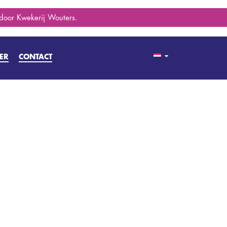
 door Kwekerij Wouters.
ER
CONTACT