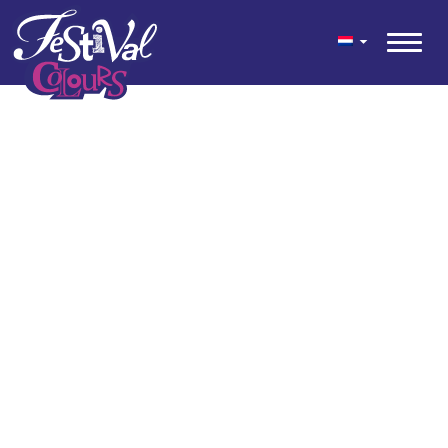
geen content gevonden
© 2026 Festival Colours® is een feestelijke mix van kleuren voor
tuin en terras ontwikkeld door Kwekerij Wouters.