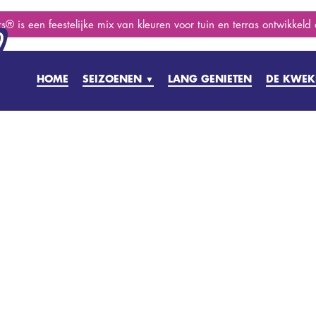
s® is een feestelijke mix van kleuren voor tuin en terras ontwikkeld
HOME
SEIZOENEN
LANG GENIETEN
DE KWEK
▼
PRILLE LENTE
VOORJAAR
ZOMER
NAZOMER