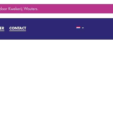
 door Kwekerij Wouters.
ER
CONTACT