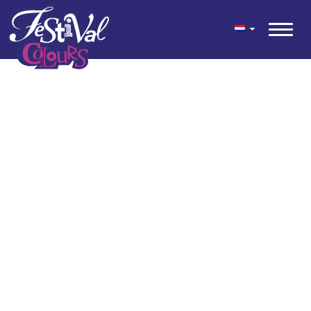
geen content gevonden
© 2026 Festival Colours® is een feestelijke mix van kleuren voor
tuin en terras ontwikkeld door Kwekerij Wouters.