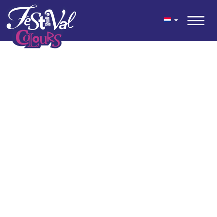
geen content gevonden
© 2026 Festival Colours® is een feestelijke mix van kleuren voor
tuin en terras ontwikkeld door Kwekerij Wouters.