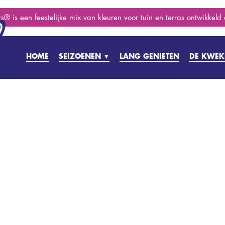
s® is een feestelijke mix van kleuren voor tuin en terras ontwikkeld
HOME
SEIZOENEN
LANG GENIETEN
DE KWEK
▼
PRILLE LENTE
VOORJAAR
ZOMER
NAZOMER