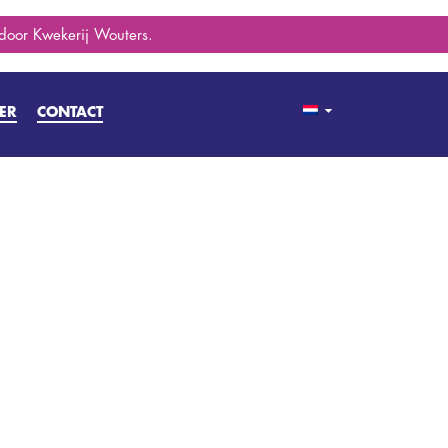
 door Kwekerij Wouters.
ER
CONTACT