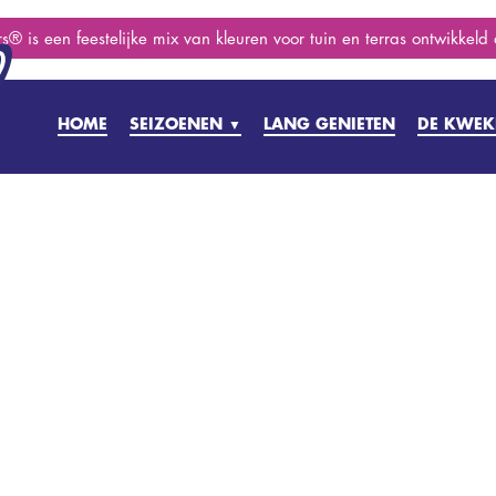
s® is een feestelijke mix van kleuren voor tuin en terras ontwikkeld
HOME
SEIZOENEN
LANG GENIETEN
DE KWEK
▼
PRILLE LENTE
VOORJAAR
ZOMER
NAZOMER