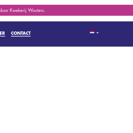
 door Kwekerij Wouters.
ER
CONTACT